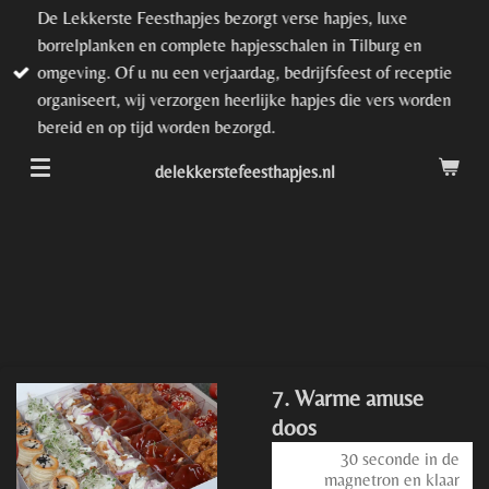
De Lekkerste Feesthapjes bezorgt verse hapjes, luxe
Ga
borrelplanken en complete hapjesschalen in Tilburg en
direct
omgeving. Of u nu een verjaardag, bedrijfsfeest of receptie
naar
organiseert, wij verzorgen heerlijke hapjes die vers worden
de
bereid en op tijd worden bezorgd.
hoofdinhoud
delekkerstefeesthapjes.nl
7. Warme amuse
doos
30 seconde in de
magnetron en klaar